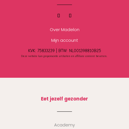
Over Madelon
Mijn account
KVK: 75833239 |
BTW:
NL001398810B25
Deze website kan gesponsorde artikelen en affiliate content bevatten.
Eet jezelf gezonder
Academy