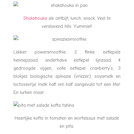
Shakshouka
als ontbijt, lunch, snack. Veel te
verslavend hihi. Yummie!!
Lekker powersmoothie. 2 flinke eetlepels
hennepzaad, anderhalve eetlepel lijnzaad, 4
gedroogde vijgen, volle eetlepel cranberry’s, 3
blokjes biologische spinazie (vriezer), soyamelk en
lactosevrije melk half om half aangevuld tot een liter.
En lurken maar.
Heerlijke kofta in tomaten en wortelsaus met salade
en pita.