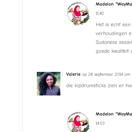
Madelon *WayMad
11:40
Het is echt een
verhoudingen er
Sudanese sesam
goede kwaliteit o
Valerie
op 28 september 2014 om 
die kipdrumsticks zien er heer
Madelon *WayMad
14:03