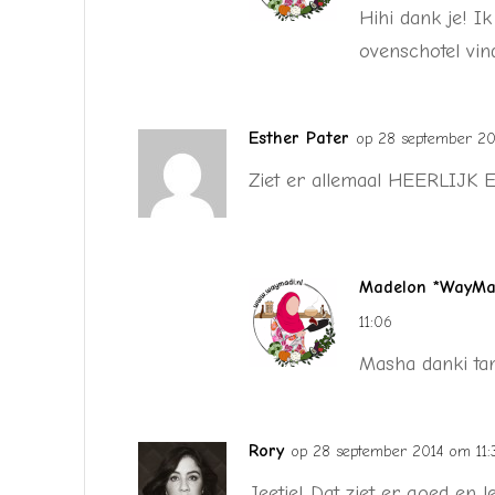
Hihi dank je! I
ovenschotel vind
Esther Pater
op 28 september 20
Ziet er allemaal HEERLIJK 
Madelon *WayMad
11:06
Masha danki tan
Rory
op 28 september 2014 om 11:
Jeetje! Dat ziet er goed en 