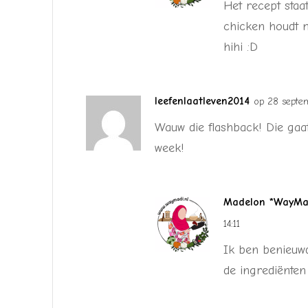
Het recept staat
chicken houdt 
hihi :D
leefenlaatleven2014
op 28 septe
Wauw die flashback! Die ga
week!
Madelon *WayMad
14:11
Ik ben benieuwd
de ingrediënten