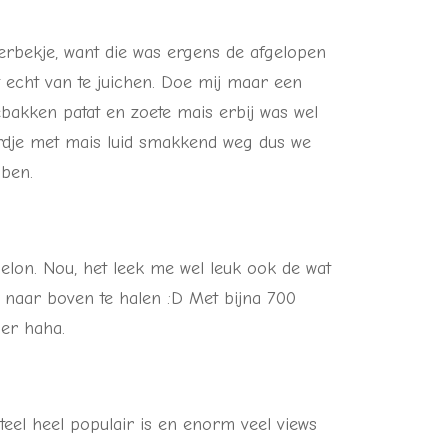
erbekje, want die was ergens de afgelopen
t echt van te juichen. Doe mij maar een
bakken patat en zoete mais erbij was wel
bordje met mais luid smakkend weg dus we
ben.
lon. Nou, het leek me wel leuk ook de wat
naar boven te halen :D Met bijna 700
ier haha.
el heel populair is en enorm veel views