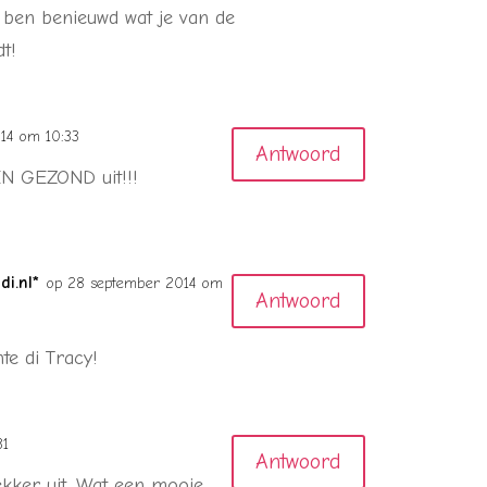
k ben benieuwd wat je van de
t!
14 om 10:33
Antwoord
EN GEZOND uit!!!
i.nl*
op 28 september 2014 om
Antwoord
te di Tracy!
31
Antwoord
lekker uit. Wat een mooie