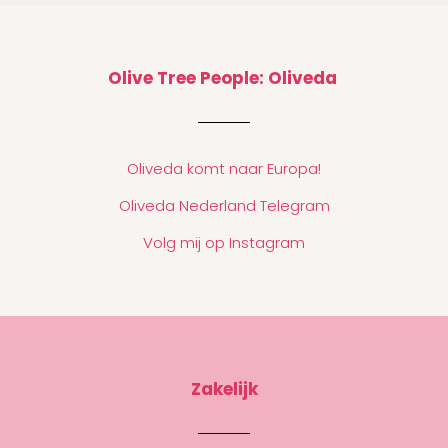
Olive Tree People: Oliveda
Oliveda komt naar Europa!
Oliveda Nederland Telegram
Volg mij op Instagram
Zakelijk