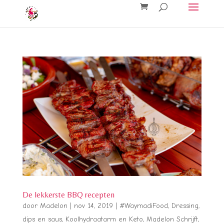
De lekkerste BBQ recepten
door
Madelon
|
nov 14, 2019
|
#WaymadiFood
,
Dressing,
dips en saus
,
Koolhydraatarm en Keto
,
Madelon Schrijft
,