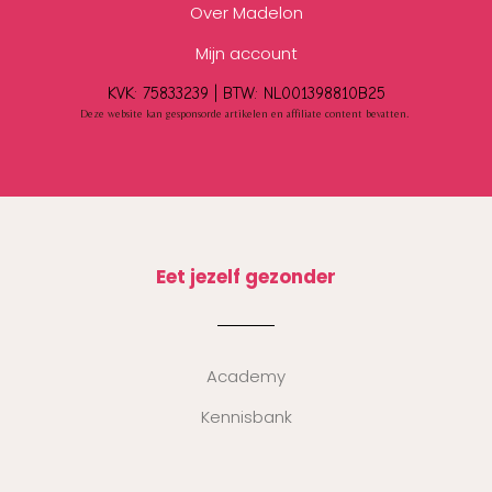
Over Madelon
Mijn account
KVK: 75833239 |
BTW:
NL001398810B25
Deze website kan gesponsorde artikelen en affiliate content bevatten.
Eet jezelf gezonder
Academy
Kennisbank