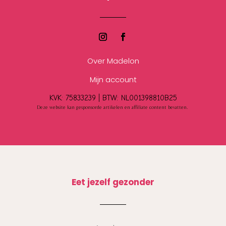
Over Madelon
Mijn account
KVK: 75833239 |
BTW:
NL001398810B25
Deze website kan gesponsorde artikelen en affiliate content bevatten.
Eet jezelf gezonder