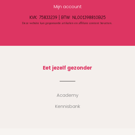
Mijn account
KVK: 75833239 |
BTW:
NL001398810B25
Deze website kan gesponsorde artikelen en affiliate content bevatten.
Eet jezelf gezonder
Academy
Kennisbank