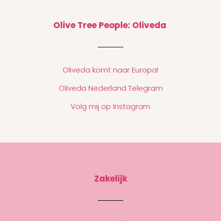
Olive Tree People: Oliveda
Oliveda komt naar Europa!
Oliveda Nederland Telegram
Volg mij op Instagram
Zakelijk