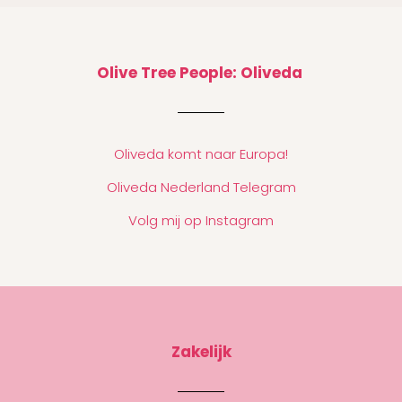
Olive Tree People: Oliveda
Oliveda komt naar Europa!
Oliveda Nederland Telegram
Volg mij op Instagram
Zakelijk