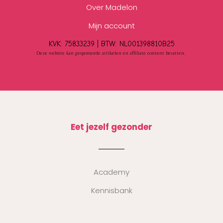
Over Madelon
Mijn account
KVK: 75833239 |
BTW:
NL001398810B25
Deze website kan gesponsorde artikelen en affiliate content bevatten.
Eet jezelf gezonder
Academy
Kennisbank