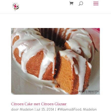
Citroen Cake met Citroen Glazuur
door
Madelon
|
jul 15, 2014
|
#WaymadiFood
,
Madelon