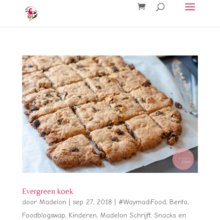
Evergreen koek
door
Madelon
|
sep 27, 2018
|
#WaymadiFood
,
Bento
,
Foodblogswap
,
Kinderen
,
Madelon Schrijft
,
Snacks en