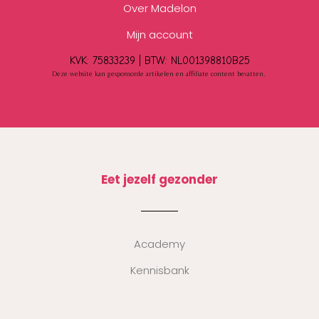
Over Madelon
Mijn account
KVK: 75833239 |
BTW:
NL001398810B25
Deze website kan gesponsorde artikelen en affiliate content bevatten.
Eet jezelf gezonder
Academy
Kennisbank