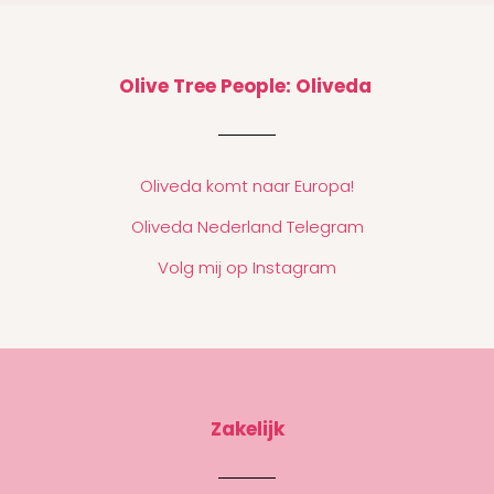
Olive Tree People: Oliveda
Oliveda komt naar Europa!
Oliveda Nederland Telegram
Volg mij op Instagram
Zakelijk