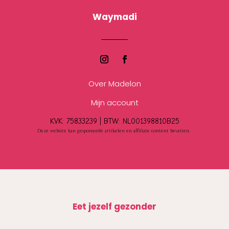
Waymadi
Over Madelon
Mijn account
KVK: 75833239 |
BTW:
NL001398810B25
Deze website kan gesponsorde artikelen en affiliate content bevatten.
Eet jezelf gezonder