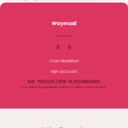
Waymadi
Over Madelon
Mijn account
KVK: 75833239 |
BTW:
NL001398810B25
Deze website kan gesponsorde artikelen en affiliate content bevatten.