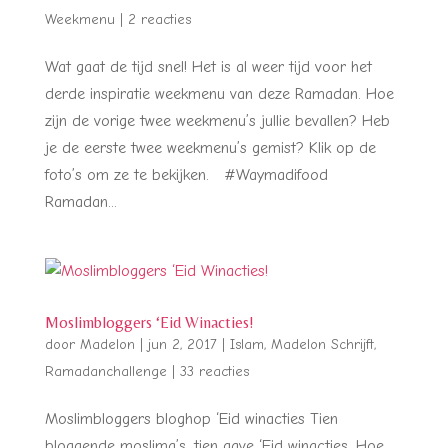
Weekmenu
|
2 reacties
Wat gaat de tijd snel! Het is al weer tijd voor het
derde inspiratie weekmenu van deze Ramadan. Hoe
zijn de vorige twee weekmenu’s jullie bevallen? Heb
je de eerste twee weekmenu’s gemist? Klik op de
foto’s om ze te bekijken. #Waymadifood
Ramadan...
Moslimbloggers ‘Eid Winacties!
door
Madelon
|
jun 2, 2017
|
Islam
,
Madelon Schrijft
,
Ramadanchallenge
|
33 reacties
Moslimbloggers bloghop ‘Eid winacties Tien
bloggende moslima’s, tien gave ‘Eid winacties. Hoe