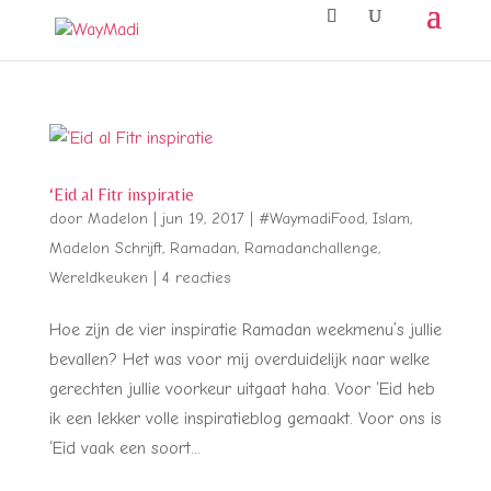
‘Eid al Fitr inspiratie
door
Madelon
|
jun 19, 2017
|
#WaymadiFood
,
Islam
,
Madelon Schrijft
,
Ramadan
,
Ramadanchallenge
,
Wereldkeuken
|
4 reacties
Hoe zijn de vier inspiratie Ramadan weekmenu’s jullie
bevallen? Het was voor mij overduidelijk naar welke
gerechten jullie voorkeur uitgaat haha. Voor ‘Eid heb
ik een lekker volle inspiratieblog gemaakt. Voor ons is
‘Eid vaak een soort...