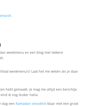
anoush
.
u
dan weekmenu en een blog met lekkere
ah.
food weekmenu’s? Laat het me weten als je daar
hten hebt gemaakt. Je mag me altijd een berichtje
 vind ik nog leuker haha.
ke dag een
Ramadan smoothie
klaar met een groot