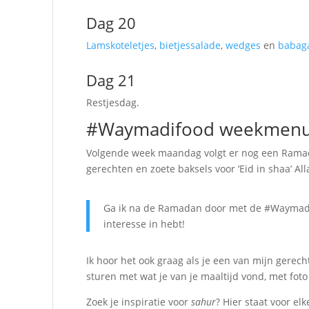
Dag 20
Lamskoteletjes
,
bietjessalade
,
wedges
en
babag
Dag 21
Restjesdag.
#Waymadifood weekmen
Volgende week maandag volgt er nog een Rama
gerechten en zoete baksels voor ‘Eid in shaa’ All
Ga ik na de Ramadan door met de #Waymadi
interesse in hebt!
Ik hoor het ook graag als je een van mijn gerec
sturen met wat je van je maaltijd vond, met foto
Zoek je inspiratie voor
sahur
? Hier staat voor el