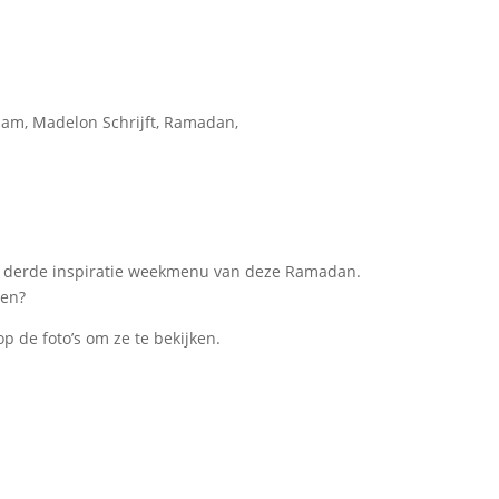
slam
,
Madelon Schrijft
,
Ramadan
,
 het derde inspiratie weekmenu van deze Ramadan.
len?
p de foto’s om ze te bekijken.