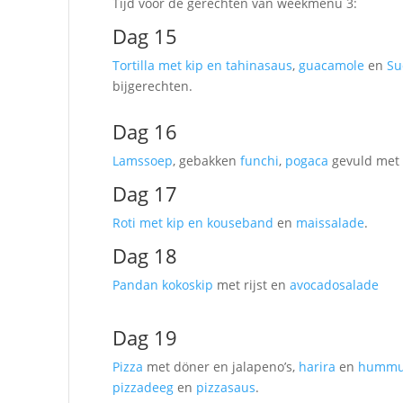
Tijd voor de gerechten van weekmenu 3:
Dag 15
Tortilla met kip en tahinasaus
,
guacamole
en
Su
bijgerechten.
Dag 16
Lamssoep
, gebakken
funchi
,
pogaca
gevuld me
Dag 17
Roti met kip en kouseband
en
maissalade
.
Dag 18
Pandan kokoskip
met rijst en
avocadosalade
Dag 19
Pizza
met döner en jalapeno’s,
harira
en
humm
pizzadeeg
en
pizzasaus
.