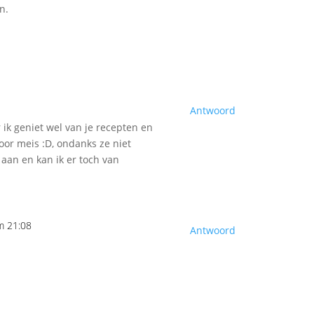
n.
Antwoord
ik geniet wel van je recepten en
oor meis :D, ondanks ze niet
 aan en kan ik er toch van
m 21:08
Antwoord