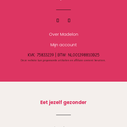
Over Madelon
Mijn account
KVK: 75833239 |
BTW:
NL001398810B25
Deze website kan gesponsorde artikelen en affiliate content bevatten.
Eet jezelf gezonder