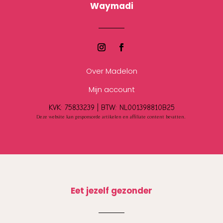
Waymadi
Over Madelon
Mijn account
KVK: 75833239 |
BTW:
NL001398810B25
Deze website kan gesponsorde artikelen en affiliate content bevatten.
Eet jezelf gezonder