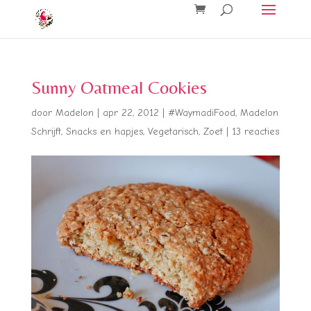
Sunny Oatmeal Cookies
door
Madelon
|
apr 22, 2012
|
#WaymadiFood
,
Madelon
Schrijft
,
Snacks en hapjes
,
Vegetarisch
,
Zoet
|
13 reacties