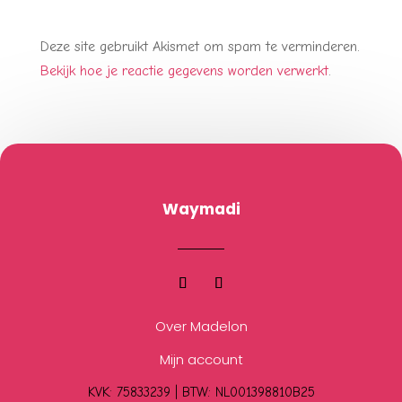
Deze site gebruikt Akismet om spam te verminderen.
Bekijk hoe je reactie gegevens worden verwerkt
.
Waymadi
Over Madelon
Mijn account
KVK: 75833239 |
BTW:
NL001398810B25