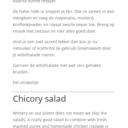
daarna dunne reepjes.
De halve rode ui snipper je fijn. Doe ze samen in een
mengkom en voeg de mayonaise, mosterd,
knoflookpoeder en royaal zwarte peper toe. Breng op
smaak met zeezout en roer alles goed door.
Vind je een zoet accent lekker dan kun je nu
rietsuiker of erythritol (ik gebruik Greensweet) door
je witlofsalade roeren.
Garneer de witlofsalade met wat vers gehakte
kruiden.
Eet smakelijk!
Chicory salad
Wintery on our plates does not mean we skip the
salads. A really good salad to combine with fresh
mashed puree and homemade chicken roulade is