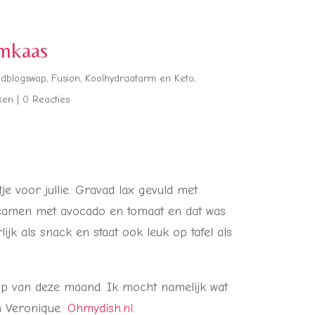
omkaas
odblogswap
,
Fusion
,
Koolhydraatarm en Keto
,
ken
|
0 Reacties
e voor jullie. Gravad lax gevuld met
 samen met avocado en tomaat en dat was
ijk als snack en staat ook leuk op tafel als
ap van deze maand. Ik mocht namelijk wat
n Veronique:
Ohmydish.nl
.