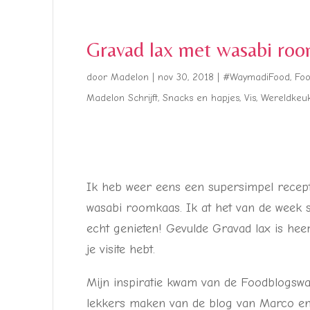
Gravad lax met wasabi ro
door
Madelon
|
nov 30, 2018
|
#WaymadiFood
,
Fo
Madelon Schrijft
,
Snacks en hapjes
,
Vis
,
Wereldkeu
Ik heb weer eens een supersimpel receptj
wasabi roomkaas. Ik at het van de week
echt genieten! Gevulde Gravad lax is heerl
je visite hebt.
Mijn inspiratie kwam van de Foodblogsw
lekkers maken van de blog van Marco e