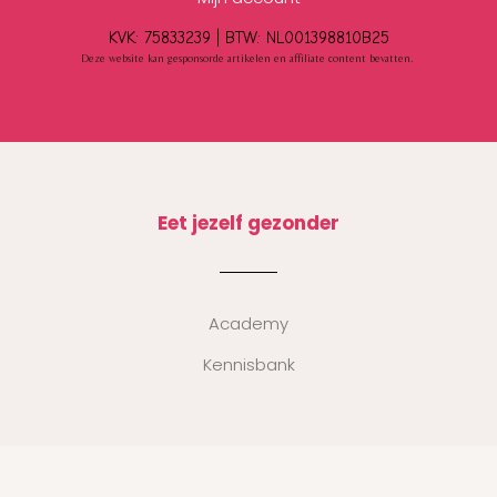
KVK: 75833239 |
BTW:
NL001398810B25
Deze website kan gesponsorde artikelen en affiliate content bevatten.
Eet jezelf gezonder
Academy
Kennisbank