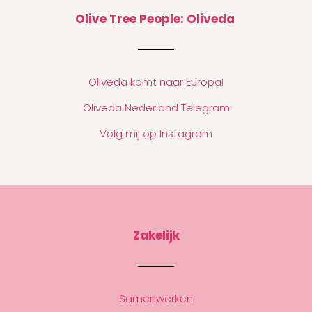
Olive Tree People: Oliveda
Oliveda komt naar Europa!
Oliveda Nederland Telegram
Volg mij op Instagram
Zakelijk
Samenwerken