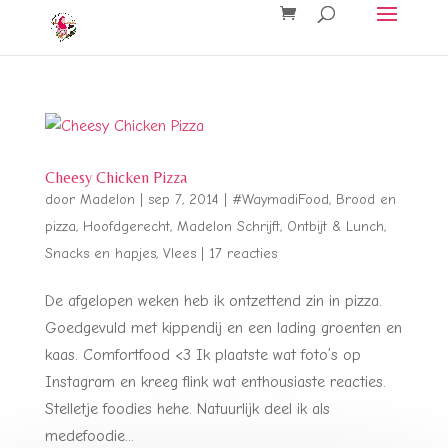
Cheesy Chicken Pizza
door
Madelon
|
sep 7, 2014
|
#WaymadiFood
,
Brood en
pizza
,
Hoofdgerecht
,
Madelon Schrijft
,
Ontbijt & Lunch
,
Snacks en hapjes
,
Vlees
|
17 reacties
De afgelopen weken heb ik ontzettend zin in pizza.
Goedgevuld met kippendij en een lading groenten en
kaas. Comfortfood <3 Ik plaatste wat foto’s op
Instagram en kreeg flink wat enthousiaste reacties.
Stelletje foodies hehe. Natuurlijk deel ik als
medefoodie...