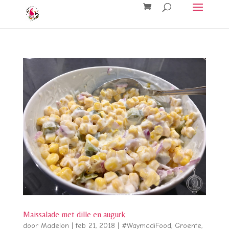
Maissalade met dille en augurk
door
Madelon
|
feb 21, 2018
|
#WaymadiFood
,
Groente
,