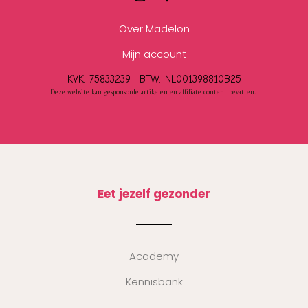
Over Madelon
Mijn account
KVK: 75833239 |
BTW:
NL001398810B25
Deze website kan gesponsorde artikelen en affiliate content bevatten.
Eet jezelf gezonder
Academy
Kennisbank