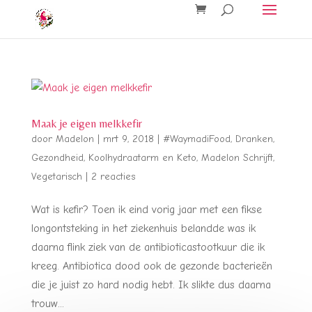
Maak je eigen melkkefir
door
Madelon
|
mrt 9, 2018
|
#WaymadiFood
,
Dranken
,
Gezondheid
,
Koolhydraatarm en Keto
,
Madelon Schrijft
,
Vegetarisch
|
2 reacties
Wat is kefir? Toen ik eind vorig jaar met een fikse
longontsteking in het ziekenhuis belandde was ik
daarna flink ziek van de antibioticastootkuur die ik
kreeg. Antibiotica dood ook de gezonde bacterieën
die je juist zo hard nodig hebt. Ik slikte dus daarna
trouw...