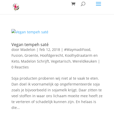
Vegan tempeh saté
door
Madelon
|
feb 12, 2018
|
#WaymadiFood
,
Fusion
,
Groente
,
Hoofdgerecht
,
Koolhydraatarm en
Keto
,
Madelon Schrijft
,
Vegetarisch
,
Wereldkeuken
|
0 Reacties
Soja producten proberen wij niet al te vaak te eten.
Dan doel ik voornamelijk op ongefermenteerde soja
zoals je bijvoorbeeld in sojamelk krijgt. Daar zitten te
veel stoffen in waar ons lichaam moeite mee heeft ze
te verteren of schadelijk kunnen zijn. En helaas is
die...