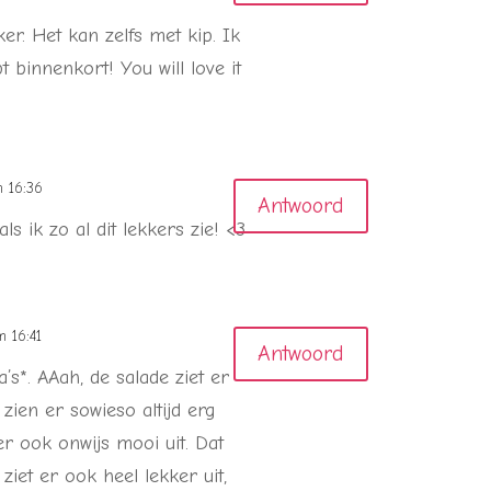
er. Het kan zelfs met kip. Ik
t binnenkort! You will love it
 16:36
Antwoord
s ik zo al dit lekkers zie! <3
 16:41
Antwoord
’s*. AAah, de salade ziet er
 zien er sowieso altijd erg
 er ook onwijs mooi uit. Dat
ziet er ook heel lekker uit,