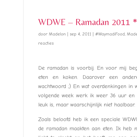
WDWE – Ramadan 2011 *F
door
Madelon
|
sep 4, 2011
|
#WaymadiFood
,
Madel
reacties
De ramadan is voorbij. En voor mij beg
eten en koken. Daarover een andere
wachtwoord ;) En wat overdenkingen in w
volgende week werk ik weer 36 uur en d
leuk is, maar waarschijnlijk niet haalbaar. 
Zoals beloofd heb ik een speciale WDWE
de ramadan maakten aan eten. Ik heb ni