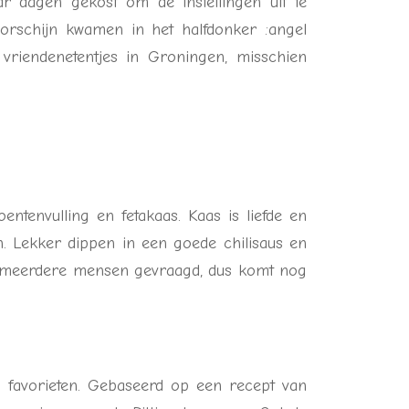
ar dagen gekost om de instellingen uit te
oorschijn kwamen in het halfdonker :angel
riendenetentjes in Groningen, misschien
entenvulling en fetakaas. Kaas is liefde en
. Lekker dippen in een goede chilisaus en
r meerdere mensen gevraagd, dus komt nog
n favorieten. Gebaseerd op een recept van