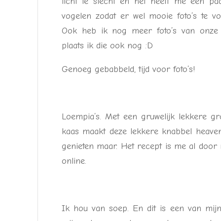
licht te slecht en het heeft me een pa
vogelen zodat er wel mooie foto’s te v
Ook heb ik nog meer foto’s van onze v
plaats ik die ook nog :D
Genoeg gebabbeld, tijd voor foto’s!
Loempia’s. Met een gruwelijk lekkere gro
kaas maakt deze lekkere knabbel heaven
genieten maar. Het recept is me al doo
online.
Ik hou van soep. En dit is een van mij