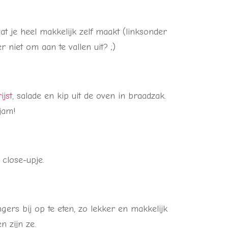
t je heel makkelijk zelf maakt (linksonder
er niet om aan te vallen uit? ;)
ijst
, salade en kip uit de oven in braadzak.
jam!
close-upje.
rs bij op te eten, zo lekker en makkelijk
n zijn ze.