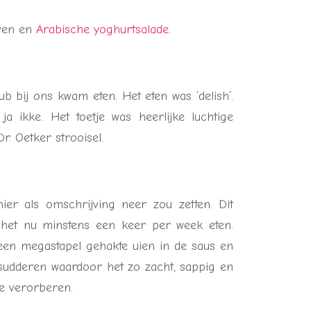
jven en
Arabische yoghurtsalade
.
b bij ons kwam eten. Het eten was ‘delish’.
a ikke. Het toetje was heerlijke luchtige
. Oetker strooisel.
er als omschrijving neer zou zetten. Dit
 het nu minstens een keer per week eten.
een megastapel gehakte uien in de saus en
 sudderen waardoor het zo zacht, sappig en
te verorberen.