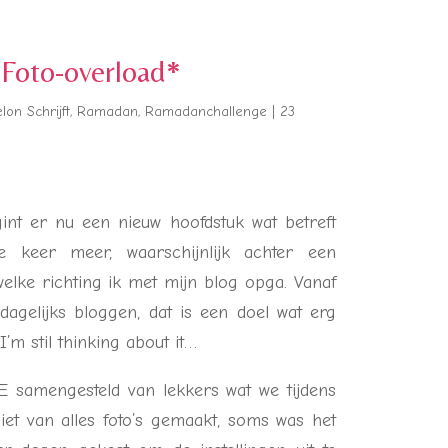
oto-overload*
on Schrijft
,
Ramadan
,
Ramadanchallenge
|
23
int er nu een nieuw hoofdstuk wat betreft
 keer meer, waarschijnlijk achter een
elke richting ik met mijn blog opga. Vanaf
agelijks bloggen, dat is een doel wat erg
I’m stil thinking about it…
 samengesteld van lekkers wat we tijdens
et van alles foto’s gemaakt, soms was het