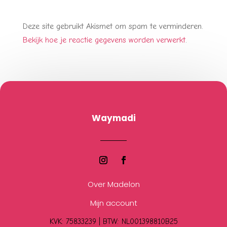
Deze site gebruikt Akismet om spam te verminderen.
Bekijk hoe je reactie gegevens worden verwerkt
.
Waymadi
Over Madelon
Mijn account
KVK: 75833239 |
BTW:
NL001398810B25