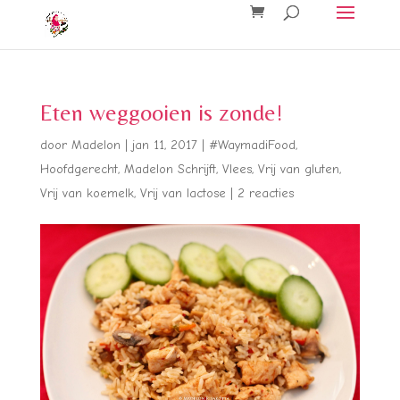
Eten weggooien is zonde!
door
Madelon
|
jan 11, 2017
|
#WaymadiFood
,
Hoofdgerecht
,
Madelon Schrijft
,
Vlees
,
Vrij van gluten
,
Vrij van koemelk
,
Vrij van lactose
|
2 reacties