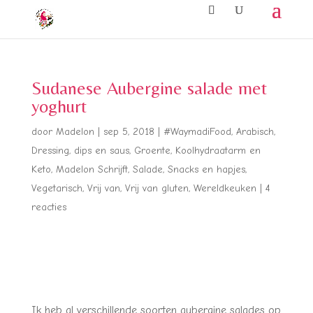
Sudanese Aubergine salade met
yoghurt
door
Madelon
|
sep 5, 2018
|
#WaymadiFood
,
Arabisch
,
Dressing, dips en saus
,
Groente
,
Koolhydraatarm en
Keto
,
Madelon Schrijft
,
Salade
,
Snacks en hapjes
,
Vegetarisch
,
Vrij van
,
Vrij van gluten
,
Wereldkeuken
|
4
reacties
Ik heb al verschillende soorten aubergine salades op