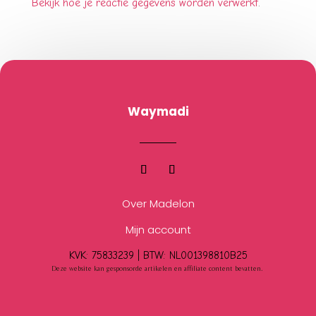
Bekijk hoe je reactie gegevens worden verwerkt
.
Waymadi
Over Madelon
Mijn account
KVK: 75833239 |
BTW:
NL001398810B25
Deze website kan gesponsorde artikelen en affiliate content bevatten.