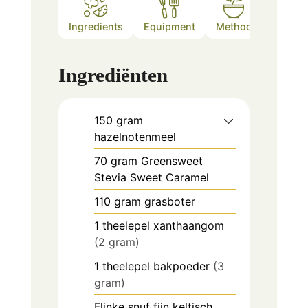
Ingredients
Equipment
Method
Notes
Ingrediënten
150
gram
hazelnotenmeel
70
gram
Greensweet
Stevia Sweet Caramel
110
gram
grasboter
1
theelepel
xanthaangom
(2 gram)
1
theelepel
bakpoeder
(3
gram)
Flinke
snuf
fijn keltisch