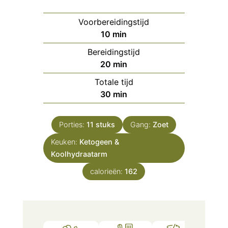
Voorbereidingstijd
minuten
10
min
Bereidingstijd
minuten
20
min
Totale tijd
minuten
30
min
Porties:
11
stuks
Gang:
Zoet
Keuken:
Ketogeen &
Koolhydraatarm
calorieën:
162