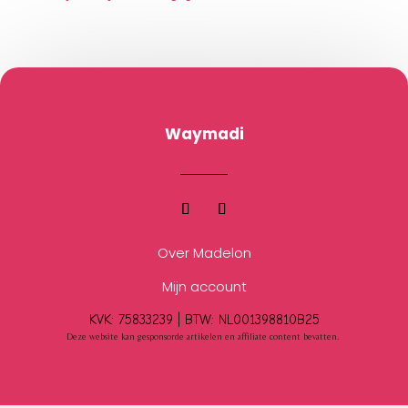
Waymadi
Over Madelon
Mijn account
KVK: 75833239 |
BTW:
NL001398810B25
Deze website kan gesponsorde artikelen en affiliate content bevatten.