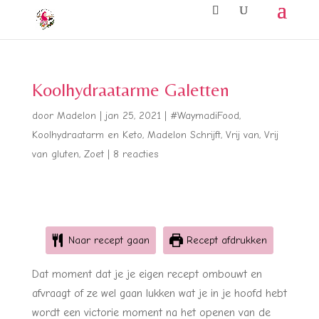
Koolhydraatarme Galetten
door
Madelon
|
jan 25, 2021
|
#WaymadiFood
,
Koolhydraatarm en Keto
,
Madelon Schrijft
,
Vrij van
,
Vrij
van gluten
,
Zoet
|
8 reacties
Naar recept gaan
Recept afdrukken
Dat moment dat je je eigen recept ombouwt en
afvraagt of ze wel gaan lukken wat je in je hoofd hebt
wordt een victorie moment na het openen van de