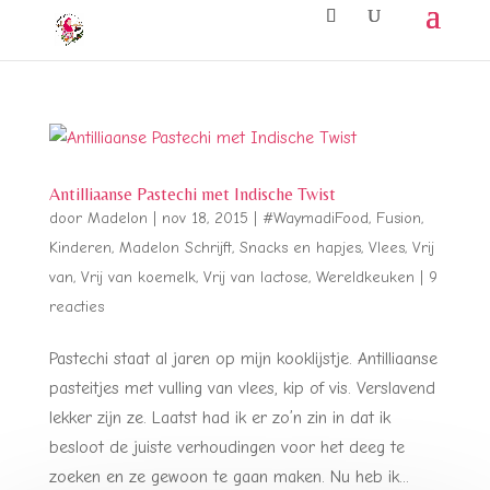
Antilliaanse Pastechi met Indische Twist
door
Madelon
|
nov 18, 2015
|
#WaymadiFood
,
Fusion
,
Kinderen
,
Madelon Schrijft
,
Snacks en hapjes
,
Vlees
,
Vrij
van
,
Vrij van koemelk
,
Vrij van lactose
,
Wereldkeuken
|
9
reacties
Pastechi staat al jaren op mijn kooklijstje. Antilliaanse
pasteitjes met vulling van vlees, kip of vis. Verslavend
lekker zijn ze. Laatst had ik er zo’n zin in dat ik
besloot de juiste verhoudingen voor het deeg te
zoeken en ze gewoon te gaan maken. Nu heb ik...