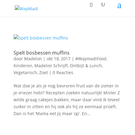
Spelt bosbessen muffins
door
Madelon
|
okt 18, 2017
|
#WaymadiFood
,
Kinderen
,
Madelon Schrijft
,
Ontbijt & Lunch
,
Vegetarisch
,
Zoet
|
0 Reacties
Wat doe je als je nog bevroren fruit van de zomer in
je vriezer hebt? Recepten zoeken natuurlijk! Mister Z
wilde graag cakejes bakken, maar daar vind ik teveel
suiker in zitten en hij ook als hij ze eenmaal proeft.
Dan is het ‘Mama eet jij maar op’. En...