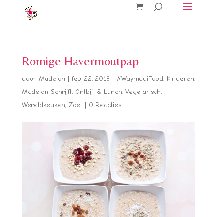
Romige Havermoutpap
door
Madelon
|
feb 22, 2018
|
#WaymadiFood
,
Kinderen
,
Madelon Schrijft
,
Ontbijt & Lunch
,
Vegetarisch
,
Wereldkeuken
,
Zoet
|
0 Reacties