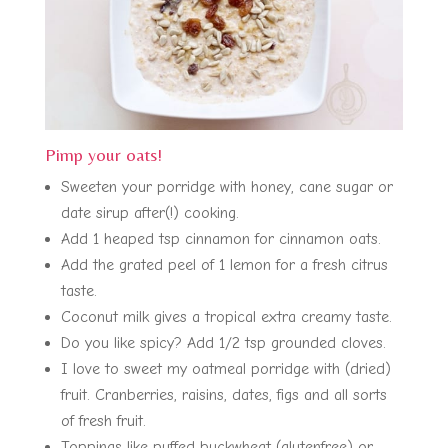
Pimp your oats!
Sweeten your porridge with honey, cane sugar or
date sirup after(!) cooking.
Add 1 heaped tsp cinnamon for cinnamon oats.
Add the grated peel of 1 lemon for a fresh citrus
taste.
Coconut milk gives a tropical extra creamy taste.
Do you like spicy? Add 1/2 tsp grounded cloves.
I love to sweet my oatmeal porridge with (dried)
fruit. Cranberries, raisins, dates, figs and all sorts
of fresh fruit.
Toppings like puffed buckwheat (glutenfree) or