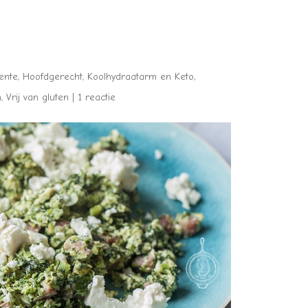
ente
,
Hoofdgerecht
,
Koolhydraatarm en Keto
,
n
,
Vrij van gluten
|
1 reactie