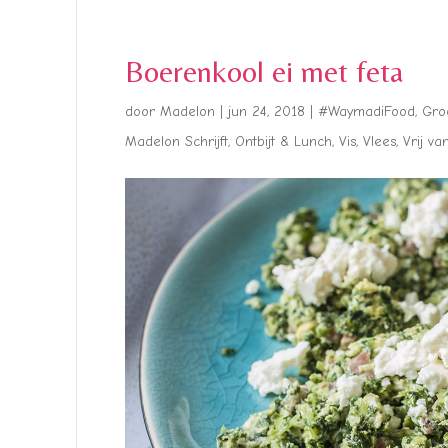
Boerenkool ei met feta
door
Madelon
|
jun 24, 2018
|
#WaymadiFood
,
Gro
Madelon Schrijft
,
Ontbijt & Lunch
,
Vis
,
Vlees
,
Vrij va