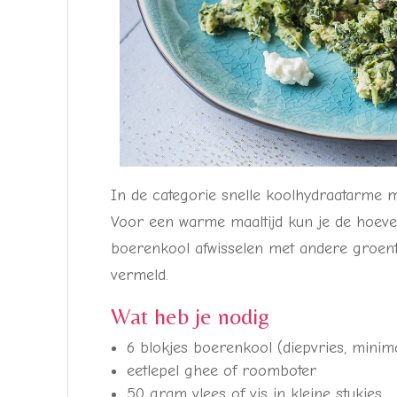
In de categorie snelle koolhydraatarme maal
Voor een warme maaltijd kun je de hoeve
boerenkool afwisselen met andere groenten
vermeld.
Wat heb je nodig
6 blokjes boerenkool (diepvries, mini
eetlepel ghee of roomboter
50 gram vlees of vis in kleine stukjes