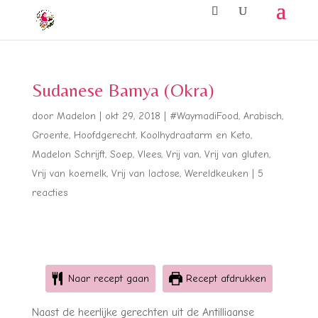
Sudanese Bamya (Okra)
door
Madelon
|
okt 29, 2018
|
#WaymadiFood
,
Arabisch
,
Groente
,
Hoofdgerecht
,
Koolhydraatarm en Keto
,
Madelon Schrijft
,
Soep
,
Vlees
,
Vrij van
,
Vrij van gluten
,
Vrij van koemelk
,
Vrij van lactose
,
Wereldkeuken
|
5
reacties
Naar recept gaan
Recept afdrukken
Naast de heerlijke gerechten uit de Antilliaanse