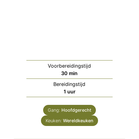
Voorbereidingstijd
minuten
30
min
Bereidingstijd
uur
1
uur
Gang:
Hoofdgerecht
Keuken:
Wereldkeuken