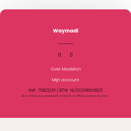
Waymadi
Over Madelon
Mijn account
KVK: 75833239 |
BTW:
NL001398810B25
Deze website kan gesponsorde artikelen en affiliate content bevatten.