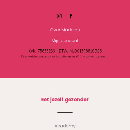
Over Madelon
Mijn account
KVK: 75833239 |
BTW:
NL001398810B25
Deze website kan gesponsorde artikelen en affiliate content bevatten.
Eet jezelf gezonder
Academy