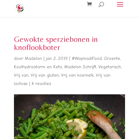
Gewokte sperziebonen in
knoflookboter
door
Madelon
|
jan 2, 2019
|
#WaymadiFood
,
Groente
,
Koolhydraatarm en Keto
,
Madelon Schrijft
,
Vegetarisch
,
Vrij van
,
Vrij van gluten
,
Vrij van koemelk
,
Vrij van
lactose
|
4 reacties