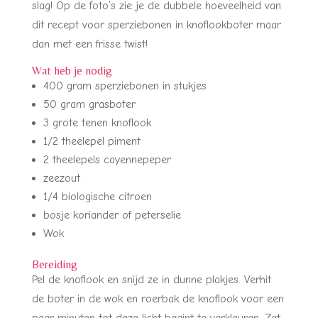
slag! Op de foto’s zie je de dubbele hoeveelheid van
dit recept voor sperziebonen in knoflookboter maar
dan met een frisse twist!
Wat heb je nodig
400 gram sperziebonen in stukjes
50 gram grasboter
3 grote tenen knoflook
1/2 theelepel piment
2 theelepels cayennepeper
zeezout
1/4 biologische citroen
bosje koriander of peterselie
Wok
Bereiding
Pel de knoflook en snijd ze in dunne plakjes. Verhit
de boter in de wok en roerbak de knoflook voor een
paar minuten tot deze licht begint te verkleuren. Zet