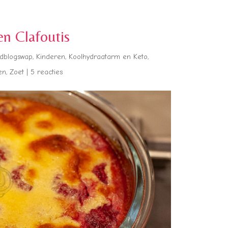
n Clafoutis
dblogswap
,
Kinderen
,
Koolhydraatarm en Keto
,
en
,
Zoet
|
5 reacties