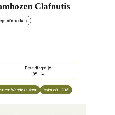
ambozen Clafoutis
ept afdrukken
Bereidingstijd
minuten
35
min
euken:
Wereldkeuken
calorieën:
306