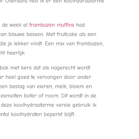
. Uiteraard heb ik er een koolhydraatarme
n de week al
frambozen muffins
had
van blauwe bessen. Met fruitcake als een
 die je lekker vindt. Een mix van frambozen,
t heerlijk.
ebak met kers dat als nagerecht wordt
aar heel goed te vervangen door ander
 een beslag van eieren, melk, bloem en
esmolten boter of room. Dit wordt in de
deze koolhydraatarme versie gebruik ik
al koolhydraten beperkt blijft.