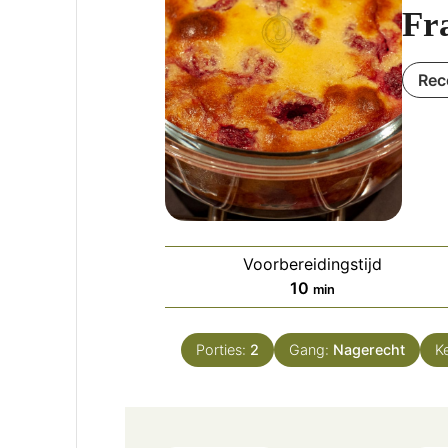
Fr
Rec
Voorbereidingstijd
minuten
10
min
Porties:
2
Gang:
Nagerecht
K