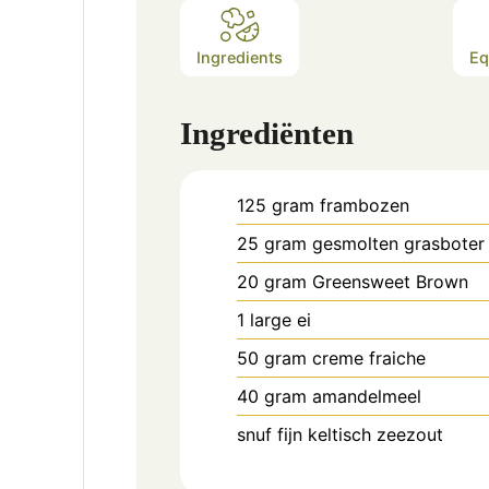
Ingredients
Eq
Ingrediënten
125
gram
frambozen
25
gram
gesmolten grasboter
20
gram
Greensweet Brown
1
large
ei
50
gram
creme fraiche
40
gram
amandelmeel
snuf
fijn keltisch zeezout