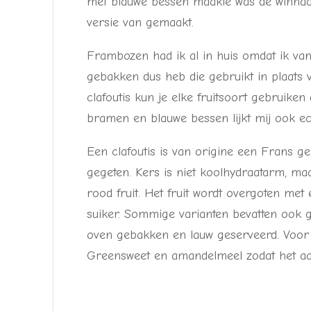
met blauwe bessen maakte was de winnaar
versie van gemaakt.
Frambozen had ik al in huis omdat ik va
gebakken dus heb die gebruikt in plaats 
clafoutis kun je elke fruitsoort gebruiken
bramen en blauwe bessen lijkt mij ook ech
Een clafoutis is van origine een Frans g
gegeten. Kers is niet koolhydraatarm, m
rood fruit. Het fruit wordt overgoten met
suiker. Sommige varianten bevatten ook g
oven gebakken en lauw geserveerd. Voor 
Greensweet en amandelmeel zodat het aant