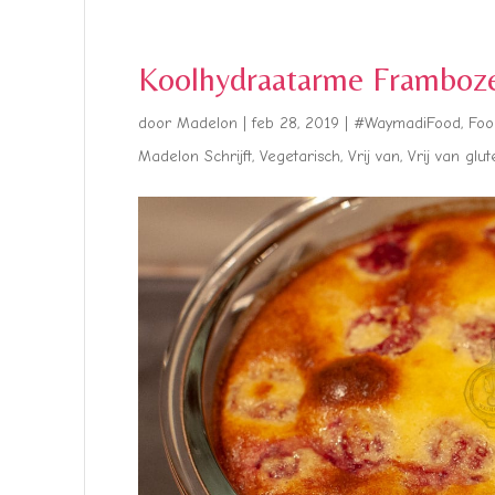
Koolhydraatarme Framboze
door
Madelon
|
feb 28, 2019
|
#WaymadiFood
,
Foo
Madelon Schrijft
,
Vegetarisch
,
Vrij van
,
Vrij van glut