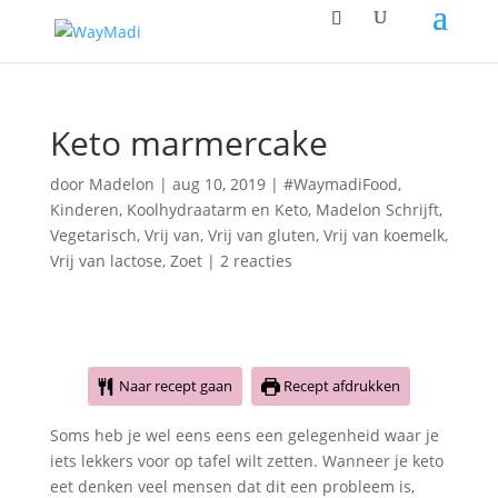
Keto marmercake
door
Madelon
|
aug 10, 2019
|
#WaymadiFood
,
Kinderen
,
Koolhydraatarm en Keto
,
Madelon Schrijft
,
Vegetarisch
,
Vrij van
,
Vrij van gluten
,
Vrij van koemelk
,
Vrij van lactose
,
Zoet
|
2 reacties
Naar recept gaan
Recept afdrukken
Soms heb je wel eens eens een gelegenheid waar je
iets lekkers voor op tafel wilt zetten. Wanneer je keto
eet denken veel mensen dat dit een probleem is,