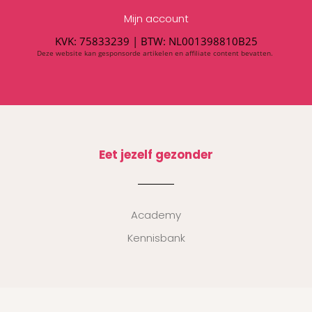
Mijn account
KVK: 75833239 |
BTW:
NL001398810B25
Deze website kan gesponsorde artikelen en affiliate content bevatten.
Eet jezelf gezonder
Academy
Kennisbank