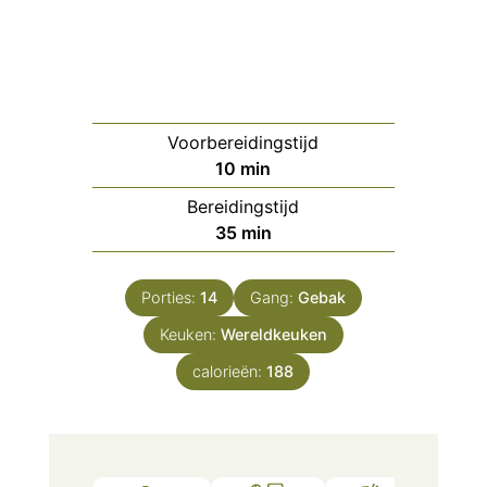
Voorbereidingstijd
minuten
10
min
Bereidingstijd
minuten
35
min
Porties:
14
Gang:
Gebak
Keuken:
Wereldkeuken
calorieën:
188