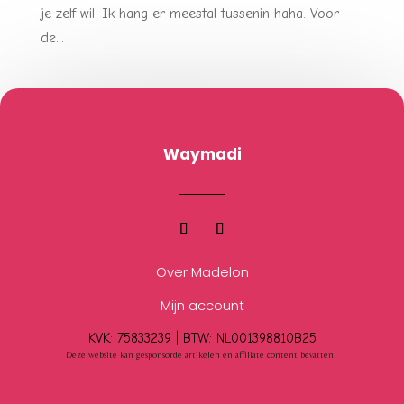
je zelf wil. Ik hang er meestal tussenin haha. Voor
de...
Waymadi
Over Madelon
Mijn account
KVK: 75833239 |
BTW:
NL001398810B25
Deze website kan gesponsorde artikelen en affiliate content bevatten.