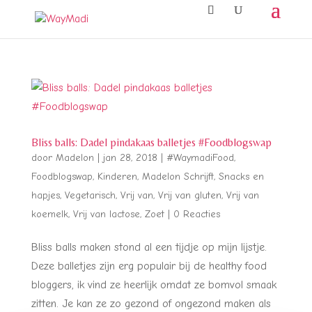
Bliss balls: Dadel pindakaas balletjes #Foodblogswap
door
Madelon
|
jan 28, 2018
|
#WaymadiFood
,
Foodblogswap
,
Kinderen
,
Madelon Schrijft
,
Snacks en
hapjes
,
Vegetarisch
,
Vrij van
,
Vrij van gluten
,
Vrij van
koemelk
,
Vrij van lactose
,
Zoet
|
0 Reacties
Bliss balls maken stond al een tijdje op mijn lijstje.
Deze balletjes zijn erg populair bij de healthy food
bloggers, ik vind ze heerlijk omdat ze bomvol smaak
zitten. Je kan ze zo gezond of ongezond maken als