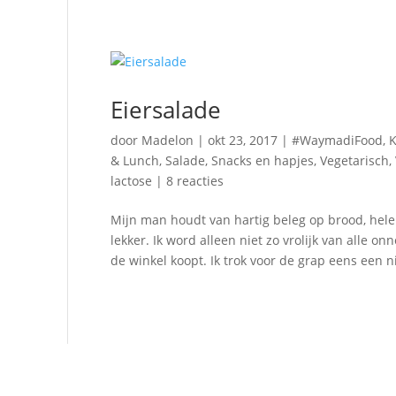
Eiersalade
door
Madelon
|
okt 23, 2017
|
#WaymadiFood
,
K
& Lunch
,
Salade
,
Snacks en hapjes
,
Vegetarisch
,
lactose
|
8 reacties
Mijn man houdt van hartig beleg op brood, hele
lekker. Ik word alleen niet zo vrolijk van alle o
de winkel koopt. Ik trok voor de grap eens een n