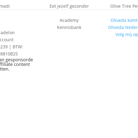
madi
Eet jezelf gezonder
Olive Tree P
Academy
Oliveda komt
Kennisbank
Oliveda Nede
Madelon
Volg mij o
account
3239 |
BTW:
98810B25
kan gesponsorde
ffiliate content
tten.