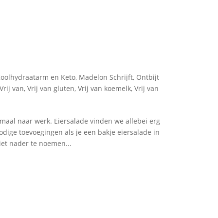
oolhydraatarm en Keto
,
Madelon Schrijft
,
Ontbijt
Vrij van
,
Vrij van gluten
,
Vrij van koemelk
,
Vrij van
maal naar werk. Eiersalade vinden we allebei erg
nnodige toevoegingen als je een bakje eiersalade in
iet nader te noemen...