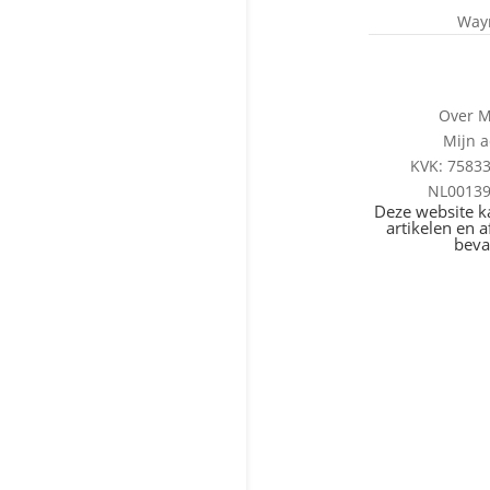
Way
Over 
Mijn 
KVK: 7583
NL0013
Deze website 
artikelen en a
beva