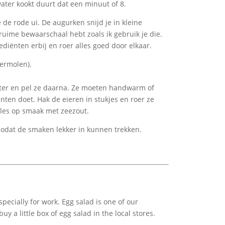
ater kookt duurt dat een minuut of 8.
 de rode ui. De augurken snijd je in kleine
 ruime bewaarschaal hebt zoals ik gebruik je die.
diënten erbij en roer alles goed door elkaar.
permolen).
water en pel ze daarna. Ze moeten handwarm of
ënten doet. Hak de eieren in stukjes en roer ze
lles op smaak met zeezout.
 zodat de smaken lekker in kunnen trekken.
ecially for work. Egg salad is one of our
uy a little box of egg salad in the local stores.