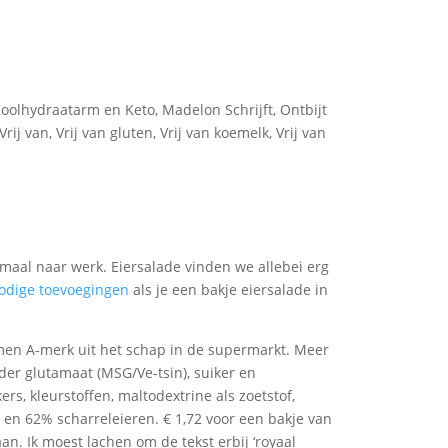
oolhydraatarm en Keto
,
Madelon Schrijft
,
Ontbijt
Vrij van
,
Vrij van gluten
,
Vrij van koemelk
,
Vrij van
maal naar werk. Eiersalade vinden we allebei erg
odige toevoegingen
als je een bakje eiersalade in
emen A-merk uit het schap in de supermarkt. Meer
der glutamaat (MSG/Ve-tsin), suiker en
rs, kleurstoffen, maltodextrine als zoetstof,
 en 62% scharreleieren. € 1,72 voor een bakje van
n. Ik moest lachen om de tekst erbij ‘royaal