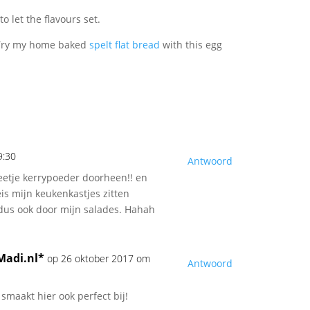
o let the flavours set.
. Try my home baked
spelt flat bread
with this egg
9:30
Antwoord
beetje kerrypoeder doorheen!! en
is mijn keukenkastjes zitten
dus ook door mijn salades. Hahah
adi.nl*
op 26 oktober 2017 om
Antwoord
smaakt hier ook perfect bij!