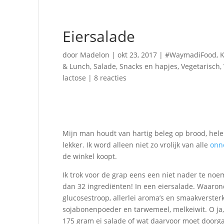
Eiersalade
door
Madelon
|
okt 23, 2017
|
#WaymadiFood
,
K
& Lunch
,
Salade
,
Snacks en hapjes
,
Vegetarisch
,
lactose
|
8 reacties
Mijn man houdt van hartig beleg op brood, hele
lekker. Ik word alleen niet zo vrolijk van alle
onn
de winkel koopt.
Ik trok voor de grap eens een niet nader te no
dan 32 ingrediënten! In een eiersalade. Waaron
glucosestroop, allerlei aroma’s en smaakversterke
sojabonenpoeder en tarwemeel, melkeiwit. O ja,
175 gram ei salade of wat daarvoor moet doorgaa