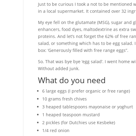
Just to be curious I took a not to be mentioned
in a local supermarket. It contained over 32 ingr
My eye fell on the glutamate (MSG), sugar and gl
enhancers, food dyes, maltodextrine as extra s
proteins. And let’s not forget the 62% of free ra
salad, or something which has to be egg salad. I
box: ‘Generously filled with free range eggs”.
So. That was bye bye ‘egg salad’. I went home w
Without added junk.
What do you need
6 large eggs (I prefer organic or free range)
10 grams fresh chives
3 heaped tablespoons mayonaise or yoghurt
1 heaped teaspoon mustard
2 pickles (for Dutchies use Kesbeke)
1/4 red onion