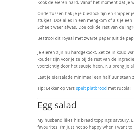
Kook de eieren hard. Vanaf het moment dat je w
Ondertussen hak je je bieslook fijn en snipper je
stukjes. Doe alles in een mengkom of als je een
Scheelt weer afwas. Doe ook de rest van de ingre
Bestrooi dit royaal met zwarte peper (uit de pe
Je eieren zijn nu hardgekookt. Zet ze in koud 
kouder zijn voor je ze bij de rest van de ingredi
voorzichtig door het sausje heen. Nu breng je a
Laat je eiersalade minimaal een half uur staan
Tip: Lekker op vers
spelt platbrood
met rucola!
Egg salad
My husband likes his bread toppings savoury. Esp
favourites. I’m just not so happy when I want to b