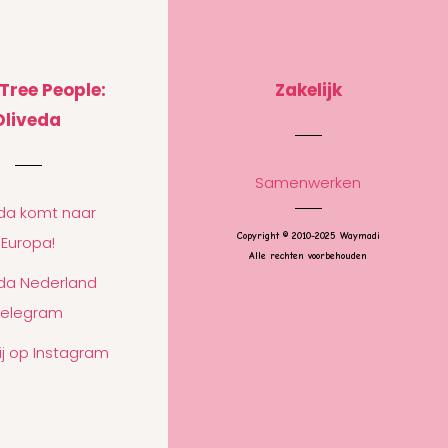
 Tree People:
Zakelijk
Oliveda
Samenwerken
eda komt naar
Copyright © 2010-2025 Waymadi
Europa!
Alle rechten voorbehouden
eda Nederland
Telegram
ij op Instagram