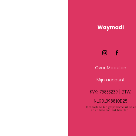
Waymadi
Over Madelon
Mijn account
KVK: 75833239 |
BTW:
NL001398810B25
Deze website kan gesponsorde artikele
en affiliate content bevatten.