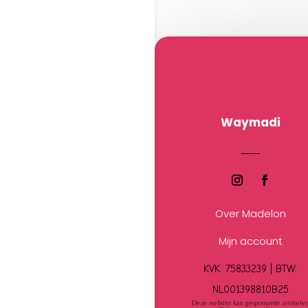
Waymadi
Over Madelon
Mijn account
KVK: 75833239 |
BTW:
NL001398810B25
Deze website kan gesponsorde artikele