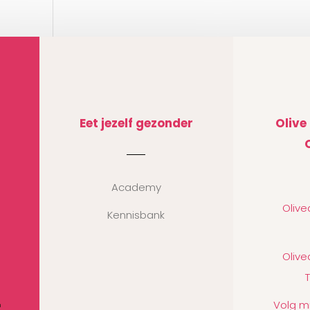
Eet jezelf gezonder
Olive
Academy
Oliv
Kennisbank
Oliv
Volg m
n