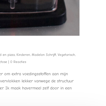
d en pizza
,
Kinderen
,
Madelon Schrijft
,
Vegetarisch
,
actose
|
0 Reacties
r om extra voedingsstoffen aan mijn
avervlokken lekker vanwege de structuur
r. Ik maak havermeel zelf door in een