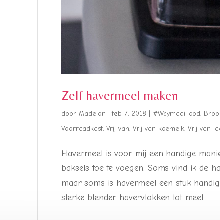
Zelf havermeel maken
door
Madelon
|
feb 7, 2018
|
#WaymadiFood
,
Broo
Voorraadkast
,
Vrij van
,
Vrij van koemelk
,
Vrij van l
Havermeel is voor mij een handige manie
baksels toe te voegen. Soms vind ik de h
maar soms is havermeel een stuk handige
sterke blender havervlokken tot meel...