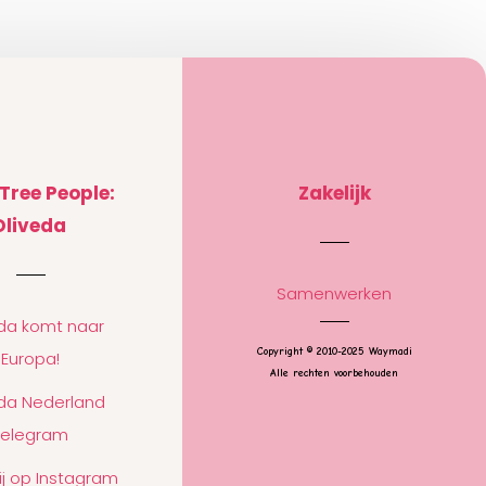
 Tree People:
Zakelijk
Oliveda
Samenwerken
eda komt naar
Copyright © 2010-2025 Waymadi
Europa!
Alle rechten voorbehouden
eda Nederland
Telegram
ij op Instagram