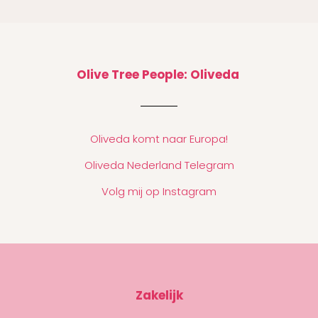
Olive Tree People: Oliveda
Oliveda komt naar Europa!
Oliveda Nederland Telegram
Volg mij op Instagram
Zakelijk