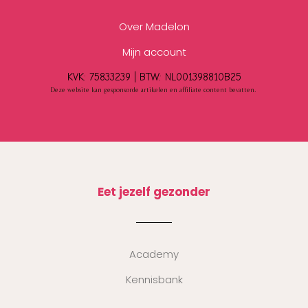
Over Madelon
Mijn account
KVK: 75833239 |
BTW:
NL001398810B25
Deze website kan gesponsorde artikelen en affiliate content bevatten.
Eet jezelf gezonder
Academy
Kennisbank