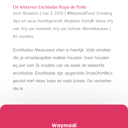
De lekkerste Enchiladas Rojas de Pollo
door
Madelon
|
mei 3, 2015
|
#WaymadiFood
,
Dressing,
dips en saus
,
Hoofdgerecht
,
Madelon Schrijft
,
Vlees
,
Vrij
van
,
Vrij van koemelk
,
Vrij van lactose
,
Wereldkeuken
|
40 reacties
Enchiladas Mexicaans eten is heerlijk. Volle smaken
die je smaakpapillen wakker houden. Daar houden
wij wel van! Ik maakte van de week de lekkerste
enchiladas. Enchiladas zijn opgerolde (mais)tortilla’s
gevuld met vlees, kaas en vaak bonen. De varianten
die ik...
Waymadi