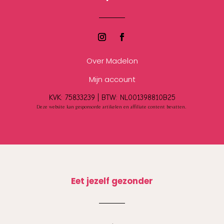
Over Madelon
Mijn account
KVK: 75833239 |
BTW:
NL001398810B25
Deze website kan gesponsorde artikelen en affiliate content bevatten.
Eet jezelf gezonder