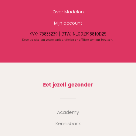
Over Madelon
Mijn account
KVK: 75833239 |
BTW:
NL001398810B25
Deze website kan gesponsorde artikelen en affiliate content bevatten.
Eet jezelf gezonder
Academy
Kennisbank