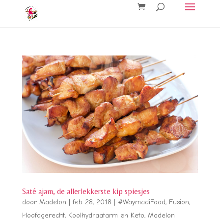
Saté ajam, de allerlekkerste kip spiesjes
door
Madelon
|
feb 28, 2018
|
#WaymadiFood
,
Fusion
,
Hoofdgerecht
,
Koolhydraatarm en Keto
,
Madelon