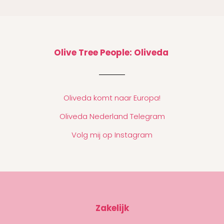
Olive Tree People: Oliveda
Oliveda komt naar Europa!
Oliveda Nederland Telegram
Volg mij op Instagram
Zakelijk