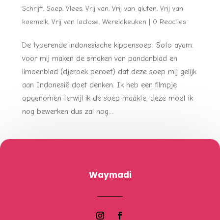
Schrijft
,
Soep
,
Vlees
,
Vrij van
,
Vrij van gluten
,
Vrij van
koemelk
,
Vrij van lactose
,
Wereldkeuken
|
0 Reacties
De typerende indonesische kippensoep: Soto ayam.
voor mij maken de smaken van pandanblad en
limoenblad (djeroek peroet) dat deze soep mij gelijk
aan Indonesië doet denken. Ik heb een filmpje
opgenomen terwijl ik de soep maakte, deze moet ik
nog bewerken dus zal nog...
Waymadi