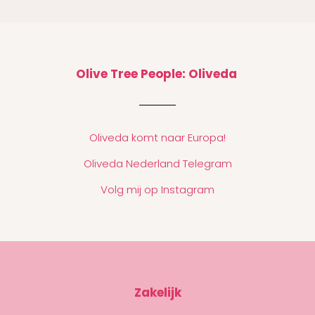
Olive Tree People: Oliveda
Oliveda komt naar Europa!
Oliveda Nederland Telegram
Volg mij op Instagram
Zakelijk