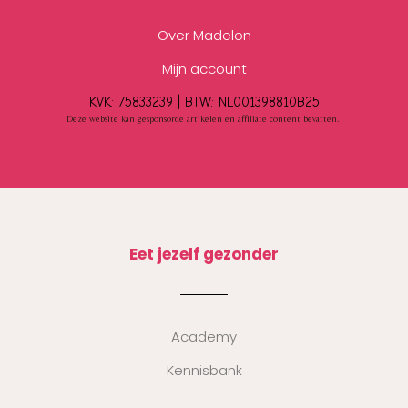
Over Madelon
Mijn account
KVK: 75833239 |
BTW:
NL001398810B25
Deze website kan gesponsorde artikelen en affiliate content bevatten.
Eet jezelf gezonder
Academy
Kennisbank