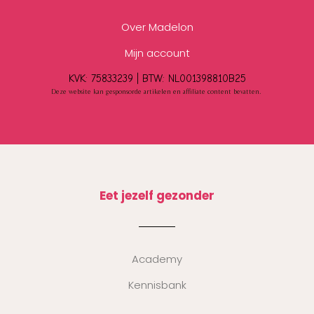
Over Madelon
Mijn account
KVK: 75833239 |
BTW:
NL001398810B25
Deze website kan gesponsorde artikelen en affiliate content bevatten.
Eet jezelf gezonder
Academy
Kennisbank