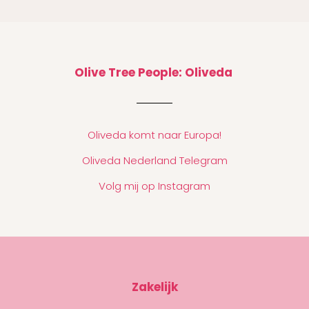
Olive Tree People: Oliveda
Oliveda komt naar Europa!
Oliveda Nederland Telegram
Volg mij op Instagram
Zakelijk