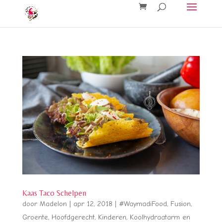
Kaas Taco Schelpen
door
Madelon
|
apr 12, 2018
|
#WaymadiFood
,
Fusion
,
Groente
,
Hoofdgerecht
,
Kinderen
,
Koolhydraatarm en