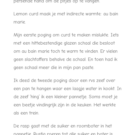
persende hand om de pitjes op te vangen.
Lemon curd maak je met indirecte warmte: au bain
marie.
Mijn eerste poging om curd te maken mislukte. Iets
met een hittebestendige glazen schaal die besloot
om au bain marie toch te warm te vinden. Er vielen
geen slachtoffers behalve de schaal. En toen had ik
geen schaal meer die in mijn pan paste.
Ik deed de tweede poging door een rvs zeef over
een pan te hangen waar een laagje water in kookt. In
de zeef ‘hing’ ik een kleiner pannetje. Soms moet je
een beetje vindingrijk zijn in de keuken. Het werkte
als een trein.
De rasp gaat met de suiker en roomboter in het
pannetje. Rustig roeren tot alle suiker en boter is