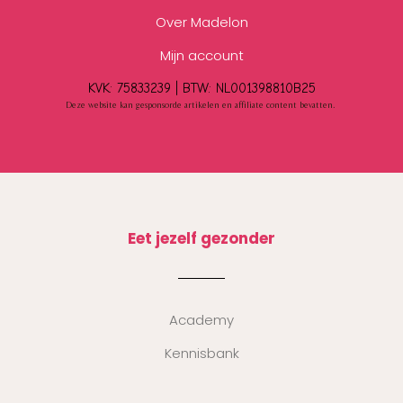
Over Madelon
Mijn account
KVK: 75833239 |
BTW:
NL001398810B25
Deze website kan gesponsorde artikelen en affiliate content bevatten.
Eet jezelf gezonder
Academy
Kennisbank