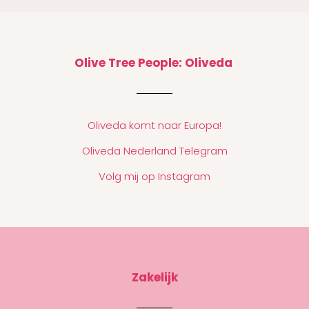
Olive Tree People: Oliveda
Oliveda komt naar Europa!
Oliveda Nederland Telegram
Volg mij op Instagram
Zakelijk