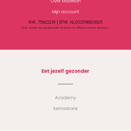
Over Madelon
Mijn account
KVK: 75833239 |
BTW:
NL001398810B25
Deze website kan gesponsorde artikelen en affiliate content bevatten.
Eet jezelf gezonder
Academy
Kennisbank