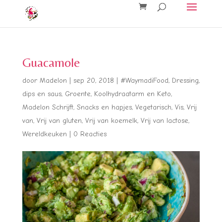
Guacamole
door
Madelon
|
sep 20, 2018
|
#WaymadiFood
,
Dressing,
dips en saus
,
Groente
,
Koolhydraatarm en Keto
,
Madelon Schrijft
,
Snacks en hapjes
,
Vegetarisch
,
Vis
,
Vrij
van
,
Vrij van gluten
,
Vrij van koemelk
,
Vrij van lactose
,
Wereldkeuken
|
0 Reacties