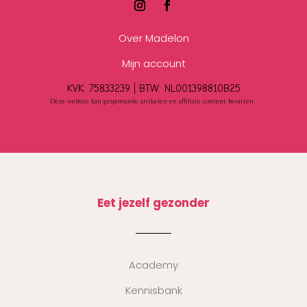
Over Madelon
Mijn account
KVK: 75833239 |
BTW:
NL001398810B25
Deze website kan gesponsorde artikelen en affiliate content bevatten.
Eet jezelf gezonder
Academy
Kennisbank