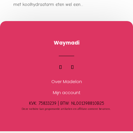
met koolhydraatarm eten wel een...
Waymadi
Over Madelon
Mijn account
KVK: 75833239 |
BTW:
NL001398810B25
Deze website kan gesponsorde artikelen en affiliate content bevatten.