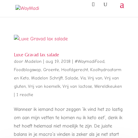
Luxe Gravad lax salade
door
Madelon
|
aug 19, 2018
|
#WaymadiFood
,
Foodblogswap
,
Groente
,
Hoofdgerecht
,
Koolhydraatarm
en Keto
,
Madelon Schrijft
,
Salade
,
Vis
,
Vrij van
,
Vrij van
gluten
,
Vrij van koemelk
,
Vrij van lactose
,
Wereldkeuken
|
1 reactie
Wanneer ik iemand hoor zeggen ‘ik vind het zo lastig
om aan mijn vetten te komen nu ik keto eet’, denk ik
het hoeft helemaal niet moeilijk te zijn. De juiste
balans in je macro’s vinden is zeker als je net start