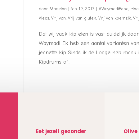
door
Madelon
|
feb 19, 2017
|
#WaymadiFood
,
Hoo
Vlees
,
Vrij van
,
Vrij van gluten
,
Vrij van koemelk
,
Vri
Dat wij vaak kip eten is vast duidelijk d
Waymadi. Ik heb een aantal varianten va
jeanette kip Sinds ik de Lodge heb maak ik
Kipdrums of...
Eet jezelf gezonder
Olive