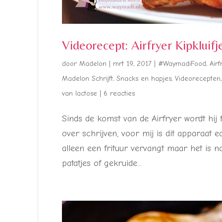
Videorecept: Airfryer Kipkluifj
door
Madelon
|
mrt 19, 2017
|
#WaymadiFood
,
Airf
Madelon Schrijft
,
Snacks en hapjes
,
Videorecepten
van lactose
|
6 reacties
Sinds de komst van de Airfryer wordt hij f
over schrijven, voor mij is dit apparaat 
alleen een frituur vervangt maar het is no
patatjes of gekruide...