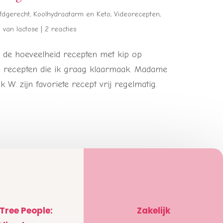
fdgerecht
,
Koolhydraatarm en Keto
,
Videorecepten
,
j van lactose
|
2 reacties
oor de hoeveelheid recepten met kip op
n recepten die ik graag klaarmaak. Madame
 W. zijn favoriete recept vrij regelmatig.
 Tree People:
Zakelijk