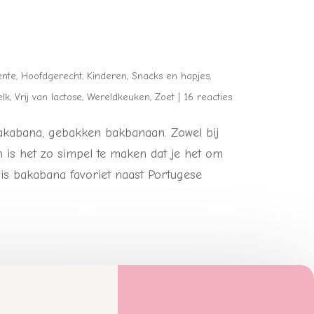
ente
,
Hoofdgerecht
,
Kinderen
,
Snacks en hapjes
,
elk
,
Vrij van lactose
,
Wereldkeuken
,
Zoet
|
16 reacties
 Bakabana, gebakken bakbanaan. Zowel bij
en is het zo simpel te maken dat je het om
s is bakabana favoriet naast Portugese