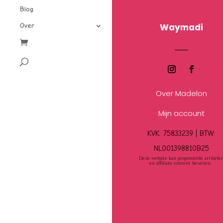
Blog
Waymadi
Over
Over Madelon
Mijn account
KVK: 75833239 |
BTW:
NL001398810B25
Deze website kan gesponsorde artikele
en affiliate content bevatten.