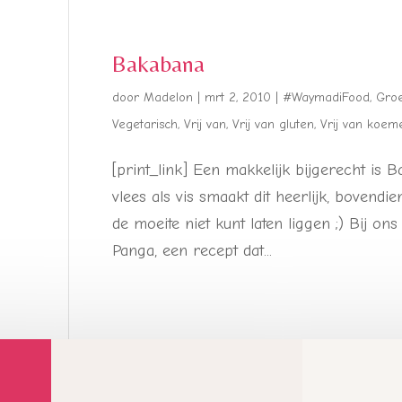
Bakabana
door
Madelon
|
mrt 2, 2010
|
#WaymadiFood
,
Gro
Vegetarisch
,
Vrij van
,
Vrij van gluten
,
Vrij van koem
[print_link] Een makkelijk bijgerecht is
vlees als vis smaakt dit heerlijk, bovendi
de moeite niet kunt laten liggen ;) Bij on
Panga, een recept dat...