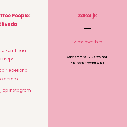
 Tree People:
Zakelijk
Oliveda
Samenwerken
eda komt naar
Copyright © 2010-2025 Waymadi
Europa!
Alle rechten voorbehouden
eda Nederland
Telegram
ij op Instagram