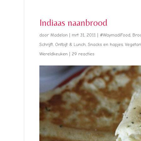
Indiaas naanbrood
door
Madelon
|
mrt 31, 2011
|
#WaymadiFood
,
Bro
Schrijft
,
Ontbijt & Lunch
,
Snacks en hapjes
,
Vegetar
Wereldkeuken
|
29 reacties