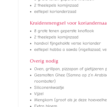
2 theelepels komijnzaad
eetlepel korianderzaad
Kruidenmengsel voor koriandernaa
8 grote tenen geperste knoflook
2 theelepels komijnzaad
handvol fijngehakte verse koriander
eetlepel habba a sawda (nigellazaad, ve
Overig nodig
Oven, grillpan, pizzapan of gietijzeren 
Gesmolten Ghee (Samna op z’n Arabisch
roomboter)
Siliconenkwastje
Vijzel
Mengkom (groot als je deze hoeveelhe
Extra bloem