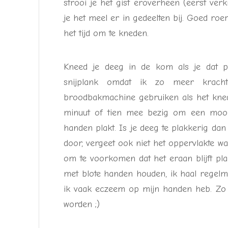
strooi je het gist eroverheen (eerst verk
je het meel er in gedeelten bij. Goed roe
het tijd om te kneden.
Kneed je deeg in de kom als je dat pre
snijplank omdat ik zo meer krac
broodbakmachine gebruiken als het knede
minuut of tien mee bezig om een mooi
handen plakt. Is je deeg te plakkerig dan
door, vergeet ook niet het oppervlakte w
om te voorkomen dat het eraan blijft pl
met blote handen houden, ik haal regelm
ik vaak eczeem op mijn handen heb. Zo 
worden ;)