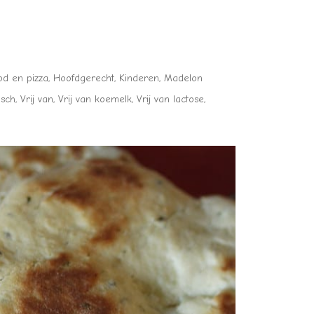
od en pizza
,
Hoofdgerecht
,
Kinderen
,
Madelon
isch
,
Vrij van
,
Vrij van koemelk
,
Vrij van lactose
,