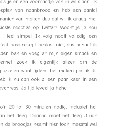
ls je er een voorraadje van in wil slaan. Ik
cepten van naanbrood en heb een aantal
anier van maken dus dat wil ik graag met
siaste reacties op Twitter! Mocht je je nou
. Heel simpel. Ik volg nooit volledig een
ect basisrecept bestaat niet, dus schaaf ik
vreden ben en voeg er mijn eigen smaak en
ternet zoek ik eigenlijk alleen om de
puzzelen want tijdens het maken pas ik dit
 heb ik nu dan ook al een paar keer in een
er was. Ja tijd teveel ja hehe.
n 20 tot 30 minuten nodig, inclusief het
van het deeg. Daarna moet het deeg 3 uur
van de broodjes neemt hier toch meestal wel