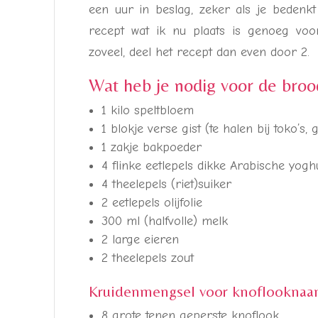
een uur in beslag, zeker als je bedenk
recept wat ik nu plaats is genoeg voor
zoveel, deel het recept dan even door 2.
Wat heb je nodig voor de broo
1 kilo speltbloem
1 blokje verse gist (te halen bij toko’s
1 zakje bakpoeder
4 flinke eetlepels dikke Arabische yogh
4 theelepels (riet)suiker
2 eetlepels olijfolie
300 ml (halfvolle) melk
2 large eieren
2 theelepels zout
Kruidenmengsel voor knoflooknaan
8 grote tenen geperste knoflook