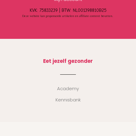
KVK: 75833239 |
BTW:
NL001398810B25
Deze website kan gesponsorde artikelen en affiliate content bevatten.
Eet jezelf gezonder
Academy
Kennisbank