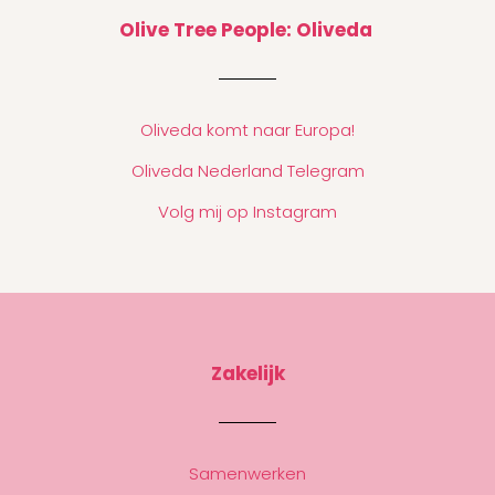
Olive Tree People: Oliveda
Oliveda komt naar Europa!
Oliveda Nederland Telegram
Volg mij op Instagram
Zakelijk
Samenwerken